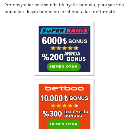
Promosyonlar noktasında ilk üyelik bonusu, para yatırma
bonusları, kayıp bonusları, özel bonuslar üretilmiştir.