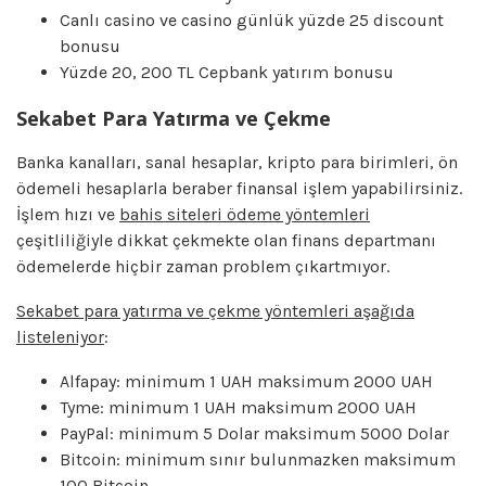
Canlı casino ve casino günlük yüzde 25 discount
bonusu
Yüzde 20, 200 TL Cepbank yatırım bonusu
Sekabet Para Yatırma ve Çekme
Banka kanalları, sanal hesaplar, kripto para birimleri, ön
ödemeli hesaplarla beraber finansal işlem yapabilirsiniz.
İşlem hızı ve
bahis siteleri ödeme yöntemleri
çeşitliliğiyle dikkat çekmekte olan finans departmanı
ödemelerde hiçbir zaman problem çıkartmıyor.
Sekabet para yatırma ve çekme yöntemleri aşağıda
listeleniyor
:
Alfapay: minimum 1 UAH maksimum 2000 UAH
Tyme: minimum 1 UAH maksimum 2000 UAH
PayPal: minimum 5 Dolar maksimum 5000 Dolar
Bitcoin: minimum sınır bulunmazken maksimum
100 Bitcoin