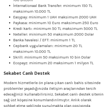
İnternationaal Bank Transfer: minimum 150 TL
maksimum 10.000 TL
Easypay: minimum 1 UAH maksimum 2000 UAH
Paykasa: minimum 10 Euro maksimum 250 Euro
Kredi kartı: minimum 50 TL maksimum 5000 TL
Neteller: minimum 50 maksimum 2000 Dolar
Banka havalesi / EFT: minimum 1 TL
Cepbank uygulamaları: minimum 20 TL
maksimum 10.000 TL
Skrill: minimum 50 maksimum 10 bin Dolar
Ecopayz: minimum 20 maksimum 1 milyon TL
Sekabet Canlı Destek
Modern hizmetlerle ön plana çıkan canlı bahis sitesinde
problemler yaşadığınızda iletişim araçlarından tercih
edeceğinizi kullanabilirsiniz. Sekabet canlı destek sitenin
sağ üst köşesine konumlandırılmıştır. Anlık olarak
sohbet etme şeklinde sunulmakta olan opsiyonda