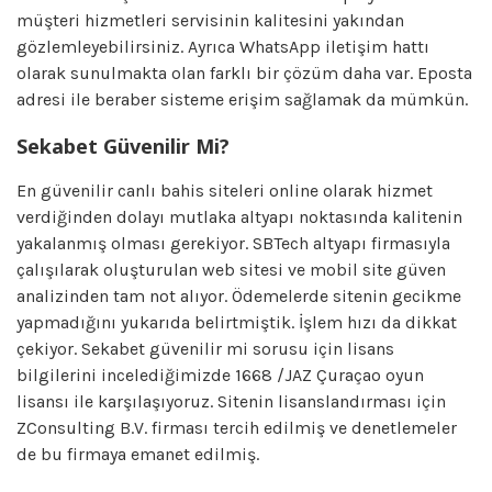
müşteri hizmetleri servisinin kalitesini yakından
gözlemleyebilirsiniz. Ayrıca WhatsApp iletişim hattı
olarak sunulmakta olan farklı bir çözüm daha var. Eposta
adresi ile beraber sisteme erişim sağlamak da mümkün.
Sekabet Güvenilir Mi?
En güvenilir canlı bahis siteleri online olarak hizmet
verdiğinden dolayı mutlaka altyapı noktasında kalitenin
yakalanmış olması gerekiyor. SBTech altyapı firmasıyla
çalışılarak oluşturulan web sitesi ve mobil site güven
analizinden tam not alıyor. Ödemelerde sitenin gecikme
yapmadığını yukarıda belirtmiştik. İşlem hızı da dikkat
çekiyor. Sekabet güvenilir mi sorusu için lisans
bilgilerini incelediğimizde 1668 /JAZ Çuraçao oyun
lisansı ile karşılaşıyoruz. Sitenin lisanslandırması için
ZConsulting B.V. firması tercih edilmiş ve denetlemeler
de bu firmaya emanet edilmiş.