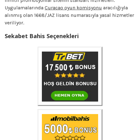
limitli promosyonlar sitenin standart hizmetleri.
Uygulamalarında
Curacao oyun komisyonu
aracılığıyla
alınmış olan 1668/JAZ lisans numarasıyla yasal hizmetler
veriliyor.
Sekabet Bahis Seçenekleri