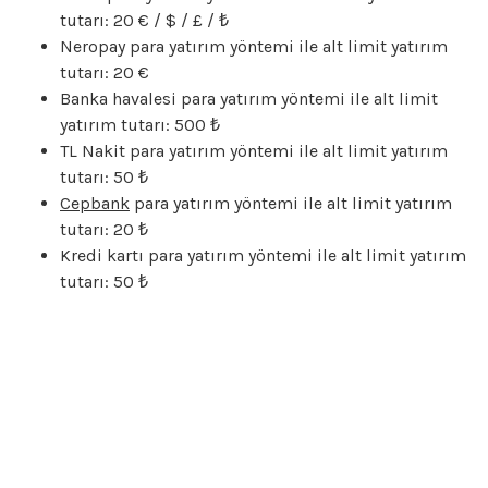
tutarı: 20 € / $ / £ / ₺
Neropay para yatırım yöntemi ile alt limit yatırım
tutarı: 20 €
Banka havalesi para yatırım yöntemi ile alt limit
yatırım tutarı: 500 ₺
TL Nakit para yatırım yöntemi ile alt limit yatırım
tutarı: 50 ₺
Cepbank
para yatırım yöntemi ile alt limit yatırım
tutarı: 20 ₺
Kredi kartı para yatırım yöntemi ile alt limit yatırım
tutarı: 50 ₺