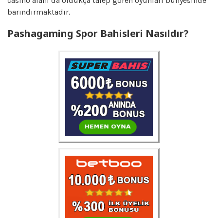
casino alanı da oldukça talep gören oyunları bünyesinde
barındırmaktadır.
Pashagaming Spor Bahisleri Nasıldır?