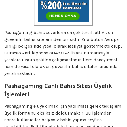
Pashagaming bahis severlerin en çok tercih ettiği, en
güvenilir bahis sitelerinden birisidir. Zira bütün Avrupa
Birliği bölgesinde yasal olarak faaliyet göstermekte olup,
Curacao
Antillephone 8048/JAZ lisans numarasıyla
yasalara uygun şekilde çalışmaktadır. Hem deneyimsel
hem de yasal olarak en güvenilir bahis siteleri arasında
yer almaktadır.
Pashagaming Canlı Bahis Sitesi Üyelik
İşlemleri
Pashagaming’e üye olmak için yapılması gerek tek işlem,
üyelik formunu eksiksiz doldurmaktır. Bu işlemden
sonra kullanıcılar belgesiz bahis yapma keyfine
erişebilirler. Belirtilmelidir ki hesap onayından sonra