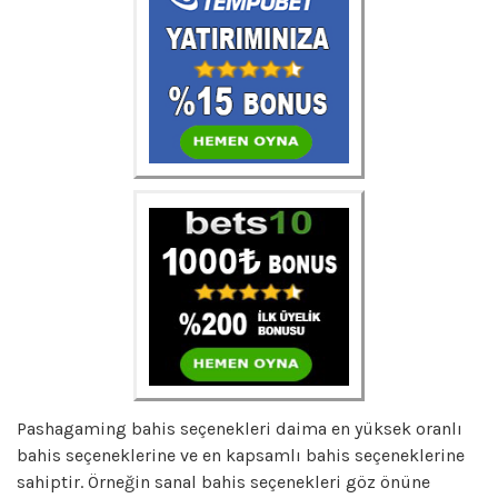
Pashagaming bahis seçenekleri daima en yüksek oranlı
bahis seçeneklerine ve en kapsamlı bahis seçeneklerine
sahiptir. Örneğin sanal bahis seçenekleri göz önüne