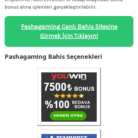
bonus alma işlemleri gerçekleştirilebilir.
Pashagaming Canlı Bahis Sitesine
Girmek İçin Tıklayın!
Pashagaming Bahis Seçenekleri