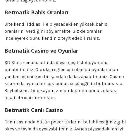
Betmatik Bahis Oranları
Site kendi iddiası ile piyasadaki en yüksek bahis
oranlarını verdiğini söylemekte. Siz de oranları
inceleyerek bunu kendiniz teyit edebilirsiniz.
Betmatik Casino ve Oyunlar
3D Slot menüsü altında envai çeşit slot oyununu
bulabilirsiniz. Oldukça eğlenceli olan bu oyunlarla bir
yandan eğlenirken bir yandan da kazanabilirsiniz. Casino
kısmında ayrıca bir çok bonus seçeneği de bulunmakta.
Kaybetseniz bile kaybınızın bir kısmını bonus olarak
telafi etmeniz mümkün.
Betmatik Canlı Casino
Canlı casinoda bütün poker türlerini bulabileceğiniz gibi
okey ve tavla da oynayabilirsiniz. Ayrıca piyasadaki en iyi