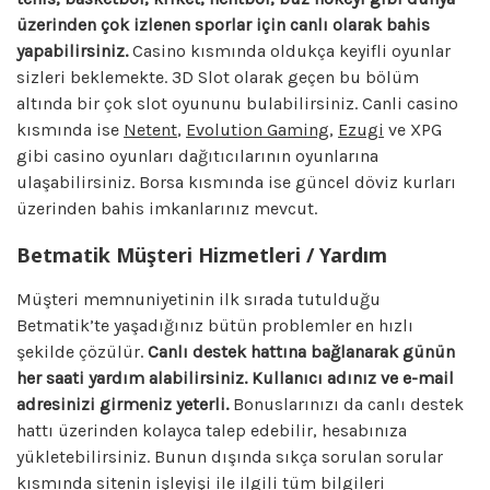
üzerinden çok izlenen sporlar için canlı olarak bahis
yapabilirsiniz.
Casino kısmında oldukça keyifli oyunlar
sizleri beklemekte. 3D Slot olarak geçen bu bölüm
altında bir çok slot oyununu bulabilirsiniz. Canli casino
kısmında ise
Netent
,
Evolution Gaming
,
Ezugi
ve XPG
gibi casino oyunları dağıtıcılarının oyunlarına
ulaşabilirsiniz. Borsa kısmında ise güncel döviz kurları
üzerinden bahis imkanlarınız mevcut.
Betmatik Müşteri Hizmetleri / Yardım
Müşteri memnuniyetinin ilk sırada tutulduğu
Betmatik’te yaşadığınız bütün problemler en hızlı
şekilde çözülür.
Canlı destek hattına bağlanarak günün
her saati yardım alabilirsiniz. Kullanıcı adınız ve e-mail
adresinizi girmeniz yeterli.
Bonuslarınızı da canlı destek
hattı üzerinden kolayca talep edebilir, hesabınıza
yükletebilirsiniz. Bunun dışında sıkça sorulan sorular
kısmında sitenin işleyişi ile ilgili tüm bilgileri