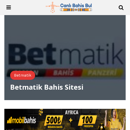
Betmatik
Betmatik Bahis Sitesi