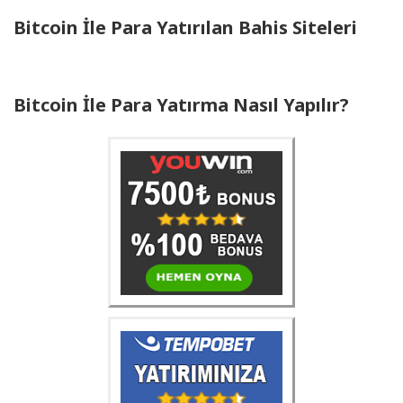
Bitcoin İle Para Yatırılan Bahis Siteleri
Bitcoin İle Para Yatırma Nasıl Yapılır?