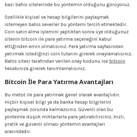
bazı bahis sitelerinde bu yöntemin olduğunu görüyoruz.
Özellikle kişisel ve hesap bilgilerini paylaşmak
istemeyen bahis severler bu yöntemi tercih etmektedir.
Coin satın alma işlemini yaptıktan sonra üye olduğunuz
sitenin bitcoin ile para yatırma seçeneğini kabul
ettiğinden emin olmalısınız. Para yatırma sayfasından
yatırmak istediğinzi coin tutarını girerek onaylamalısınız.
Bahis sitesi tarafından verilen onay kodunu ise
bitcoin
hesabınıza girerek tanımlamalısınız.
Bitcoin İle Para Yatırma Avantajları
Bu metot ile para yatırmak genel olarak avantajlıdır.
Hiçbir kişisel bilgi ya da banka hesap bilgilerini
paylaşmak zorunda kalmazsınız. Güvenli olan bu
yöntemle düşük miktarlarla para yatırabilirsiniz. Hızlı,
pratik ve güvenli olması yöntemin avantajları
arasındadır.