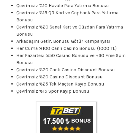
Çevrimsiz %10 Havale Para Yatırma Bonusu
Çevrimsiz %15 QR Kod ve Cepbank Para Yatırma
Bonusu
Çevrimsiz %20 Sanal Kart ve Cüzdan Para Yatırma
Bonusu
Arkadaşını Getir, Bonusu Götür Kampanyası
Her Cuma %100 Canlı Casino Bonusu (1000 TL)
Her Pazartesi %50 Casino Bonusu ve +30 Free Spin
Bonusu
Çevrimsiz %20 Canlı Casino Discount Bonusu
Çevrimsiz %20 Casino Discount Bonusu
Çevrimsiz %25 Tek Maçtan Kayıp Bonusu
Çevrimsiz %15 Spor Kayıp Bonusu