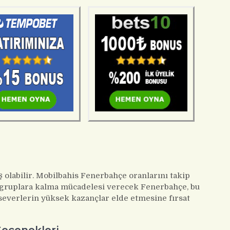
ş olabilir. Mobilbahis Fenerbahçe oranlarını takip
 gruplara kalma mücadelesi verecek Fenerbahçe, bu
s severlerin yüksek kazançlar elde etmesine fırsat