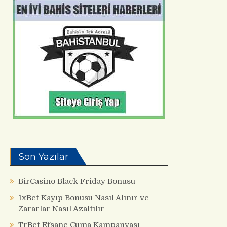
Son Yazılar
BirCasino Black Friday Bonusu
1xBet Kayıp Bonusu Nasıl Alınır ve
Zararlar Nasıl Azaltılır
TrBet Efsane Cuma Kampanyası