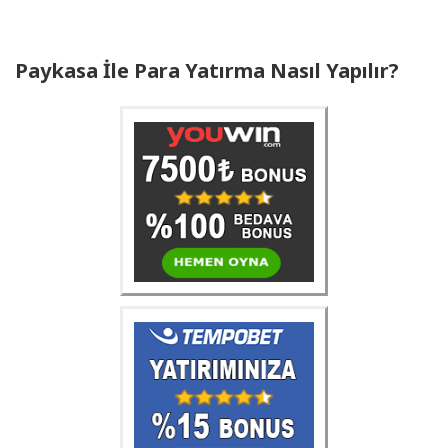
Paykasa İle Para Yatırma Nasıl Yapılır?