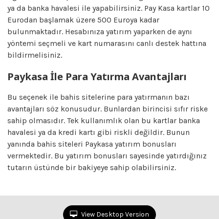
ya da banka havalesi ile yapabilirsiniz. Pay Kasa kartlar 10
Eurodan başlamak üzere 500 Euroya kadar
bulunmaktadır. Hesabınıza yatırım yaparken de aynı
yöntemi seçmeli ve kart numarasını canlı destek hattına
bildirmelisiniz.
Paykasa İle Para Yatırma Avantajları
Bu seçenek ile bahis sitelerine para yatırmanın bazı
avantajları söz konusudur. Bunlardan birincisi sıfır riske
sahip olmasıdır. Tek kullanımlık olan bu kartlar banka
havalesi ya da kredi kartı gibi riskli değildir. Bunun
yanında bahis siteleri Paykasa yatırım bonusları
vermektedir. Bu yatırım bonusları sayesinde yatırdığınız
tutarın üstünde bir bakiyeye sahip olabilirsiniz.
View Desktop Version