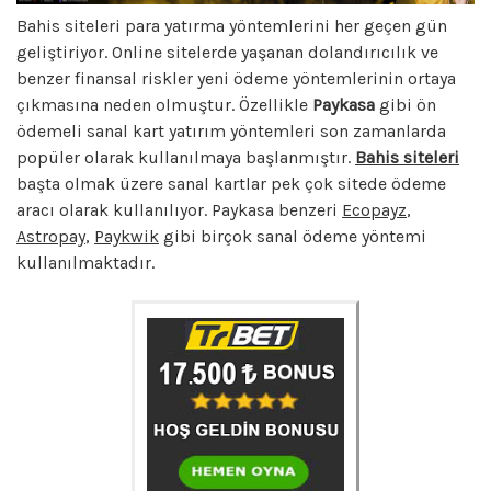
Bahis siteleri para yatırma yöntemlerini her geçen gün
geliştiriyor. Online sitelerde yaşanan dolandırıcılık ve
benzer finansal riskler yeni ödeme yöntemlerinin ortaya
çıkmasına neden olmuştur. Özellikle
Paykasa
gibi ön
ödemeli sanal kart yatırım yöntemleri son zamanlarda
popüler olarak kullanılmaya başlanmıştır.
Bahis siteleri
başta olmak üzere sanal kartlar pek çok sitede ödeme
aracı olarak kullanılıyor. Paykasa benzeri
Ecopayz
,
Astropay
,
Paykwik
gibi birçok sanal ödeme yöntemi
kullanılmaktadır.