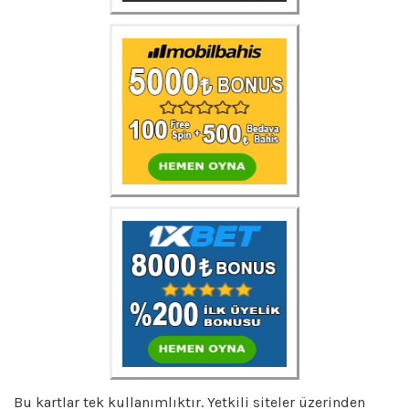
Bu kartlar tek kullanımlıktır. Yetkili siteler üzerinden