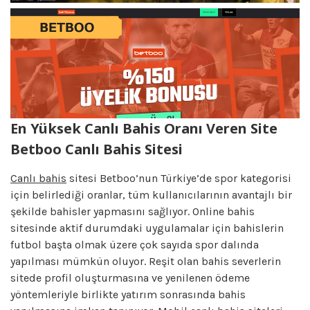
En Yüksek Canlı Bahis Oranı Veren Site
Betboo Canlı Bahis Sitesi
Canlı bahis
sitesi Betboo’nun Türkiye’de spor kategorisi
için belirlediği oranlar, tüm kullanıcılarının avantajlı bir
şekilde bahisler yapmasını sağlıyor. Online bahis
sitesinde aktif durumdaki uygulamalar için bahislerin
futbol başta olmak üzere çok sayıda spor dalında
yapılması mümkün oluyor. Reşit olan bahis severlerin
sitede profil oluşturmasına ve yenilenen ödeme
yöntemleriyle birlikte yatırım sonrasında bahis